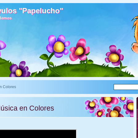
vulos "Papelucho"
vulos "Papelucho"
ndemos
ndemos
n Colores
Música en Colores