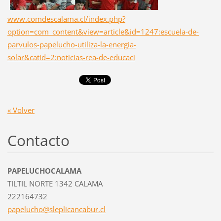
www.comdescalama.cl/index.php?
option=com_content&view=article&id=1247:escuela-de-
parvulos-papelucho-utiliza-la-energia-
solar&catid=2:noticias-rea-de-educaci
« Volver
Contacto
PAPELUCHOCALAMA
TILTIL NORTE 1342 CALAMA
222164732
papeluch
o@slepli
cancabur
.cl